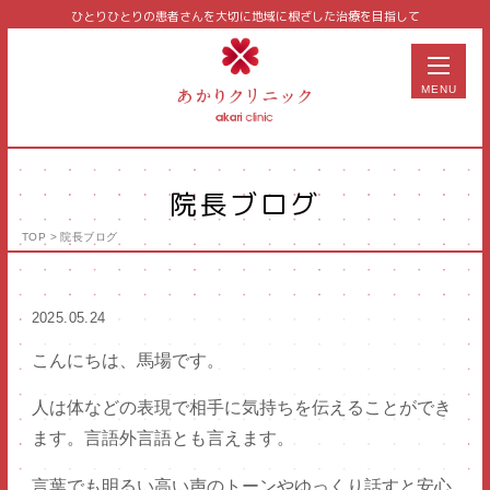
ひとりひとりの患者さんを大切に
地域に根ざした治療を目指して
MENU
院長ブログ
TOP
>
院長ブログ
美容皮膚科
皮膚科・アレルギー科
2025.05.24
泌尿器科
こんにちは、馬場です。
形成外科
人は体などの表現で相手に気持ちを伝えることができ
予防医学
ます。言語外言語とも言えます。
サプリメント・コスメ
言葉でも明るい高い声のトーンやゆっくり話すと安心