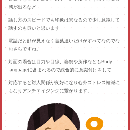
感が出るなど
話し方のスピードでも印象は異なるので少し意識して
話すのも良いと思います。
院長のごあいさつ
医師紹介
電話だと顔が見えなく言葉遣いだけがすべてなのでな
院内環境
おさらですね。
NEWS
対面の場合は目力や目線、姿勢や所作などもB
ody
院長ブログ
languageに含まれるので総合的に意識付けをして
対応すると対人関係が良好になり心外ストレス軽減に
もなりアンチエイジングに繋がります。
中目黒
たまプラーザ